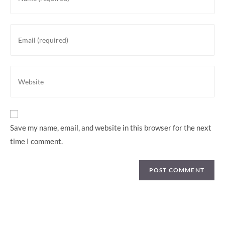
your
name
or
Enter
username
your
to
email
comment
address
Enter
to
your
comment
website
URL
(optional)
Save my name, email, and website in this browser for the next
time I comment.