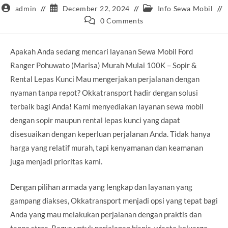
Post
Post
Post
admin
December 22, 2024
Info Sewa Mobil
author:
published:
category:
Post
0 Comments
comments:
Apakah Anda sedang mencari layanan Sewa Mobil Ford
Ranger Pohuwato (Marisa) Murah Mulai 100K – Sopir &
Rental Lepas Kunci Mau mengerjakan perjalanan dengan
nyaman tanpa repot? Okkatransport hadir dengan solusi
terbaik bagi Anda! Kami menyediakan layanan sewa mobil
dengan sopir maupun rental lepas kunci yang dapat
disesuaikan dengan keperluan perjalanan Anda. Tidak hanya
harga yang relatif murah, tapi kenyamanan dan keamanan
juga menjadi prioritas kami.
Dengan pilihan armada yang lengkap dan layanan yang
gampang diakses, Okkatransport menjadi opsi yang tepat bagi
Anda yang mau melakukan perjalanan dengan praktis dan
tanpa stres. Bagus untuk perjalanan bisnis, wisata keluarga,