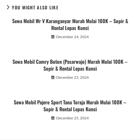
YOU MIGHT ALSO LIKE
Sewa Mobil Wr V Karanganyar Murah Mulai 100K – Sopir &
Rental Lepas Kunci
December 24, 2024
Sewa Mobil Camry Buton (Pasarwajo) Murah Mulai 100K –
Sopir & Rental Lepas Kunci
December 25, 2024
Sewa Mobil Pajero Sport Tana Toraja Murah Mulai 100K –
Sopir & Rental Lepas Kunci
December 25, 2024