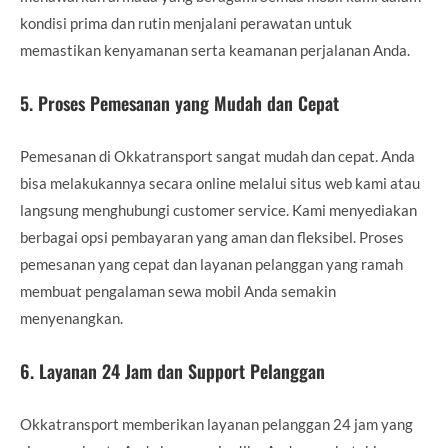
kondisi prima dan rutin menjalani perawatan untuk
memastikan kenyamanan serta keamanan perjalanan Anda.
5.
Proses Pemesanan yang Mudah dan Cepat
Pemesanan di Okkatransport sangat mudah dan cepat. Anda
bisa melakukannya secara online melalui situs web kami atau
langsung menghubungi customer service. Kami menyediakan
berbagai opsi pembayaran yang aman dan fleksibel. Proses
pemesanan yang cepat dan layanan pelanggan yang ramah
membuat pengalaman sewa mobil Anda semakin
menyenangkan.
6.
Layanan 24 Jam dan Support Pelanggan
Okkatransport memberikan layanan pelanggan 24 jam yang