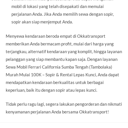
mobil di lokasi yang telah disepakati dan memulai
perjalanan Anda. Jika Anda memilih sewa dengan sopir,
sopir akan siap menjemput Anda.
Menyewa kendaraan beroda empat di Okkatransport
memberikan Anda bermacam profit, mulai dari harga yang
terjangkau, alternatif kendaraan yang komplit, hingga layanan
pelanggan yang siap membantu kapan saja. Dengan layanan
Sewa Mobil Ferrari California Sumba Tengah (Tambolaka)
Murah Mulai 100K – Sopir & Rental Lepas Kunci, Anda dapat
mendapatkan kendaraan berkualitas untuk berbagai
keperluan, baik itu dengan sopir atau lepas kunci.
Tidak perlu ragu lagi, segera lakukan pengorderan dan nikmati
kenyamanan perjalanan Anda bersama Okkatransport!