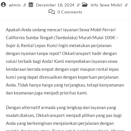
Post
Post
Post
admin
December 18, 2024
Info Sewa Mobil
author:
published:
category:
Post
0 Comments
comments:
Apakah Anda sedang mencari layanan Sewa Mobil Ferrari
California Sumba Tengah (Tambolaka) Murah Mulai 100K –
Sopir & Rental Lepas Kunci Ingin melakukan perjalanan
dengan nyaman tanpa repot? Okkatransport hadir dengan
solusi terbaik bagi Anda! Kami menyediakan layanan sewa
kendaraan beroda empat dengan sopir maupun rental lepas
kunci yang dapat disesuaikan dengan keperluan perjalanan
Anda. Tidak hanya harga yang terjangkau, tetapi kenyamanan
dan keamanan juga menjadi prioritas kami.
Dengan alternatif armada yang lengkap dan layanan yang
mudah diakses, Okkatransport menjadi pilihan yang pas bagi
Anda yang berkeinginan menjalankan perjalanan dengan
praktis dan tanpa stres. Bagus untuk perjalanan bisnis, liburan