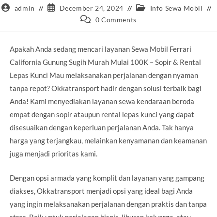
Post
Post
Post
admin
December 24, 2024
Info Sewa Mobil
author:
published:
category:
Post
0 Comments
comments:
Apakah Anda sedang mencari layanan Sewa Mobil Ferrari
California Gunung Sugih Murah Mulai 100K – Sopir & Rental
Lepas Kunci Mau melaksanakan perjalanan dengan nyaman
tanpa repot? Okkatransport hadir dengan solusi terbaik bagi
Anda! Kami menyediakan layanan sewa kendaraan beroda
empat dengan sopir ataupun rental lepas kunci yang dapat
disesuaikan dengan keperluan perjalanan Anda. Tak hanya
harga yang terjangkau, melainkan kenyamanan dan keamanan
juga menjadi prioritas kami.
Dengan opsi armada yang komplit dan layanan yang gampang
diakses, Okkatransport menjadi opsi yang ideal bagi Anda
yang ingin melaksanakan perjalanan dengan praktis dan tanpa
stres. Baik untuk perjalanan bisnis, liburan keluarga, atau