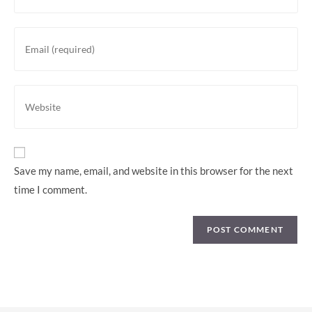
name
or
Enter
username
your
to
email
comment
address
Enter
to
your
comment
website
URL
(optional)
Save my name, email, and website in this browser for the next
time I comment.