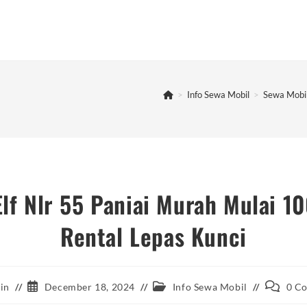
>
Info Sewa Mobil
>
Sewa Mobil
lf Nlr 55 Paniai Murah Mulai 1
Rental Lepas Kunci
Post
Post
Post
in
December 18, 2024
Info Sewa Mobil
0 C
published:
category:
comment