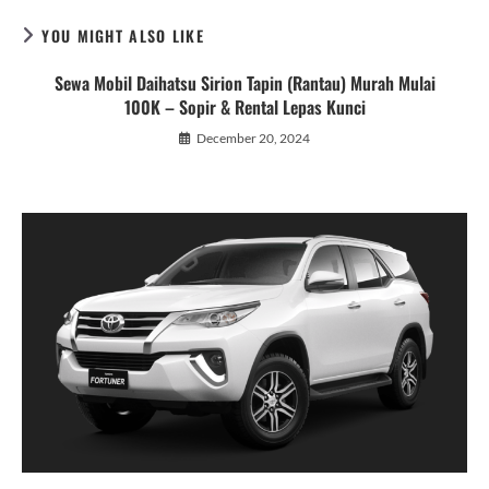
YOU MIGHT ALSO LIKE
Sewa Mobil Daihatsu Sirion Tapin (Rantau) Murah Mulai
100K – Sopir & Rental Lepas Kunci
December 20, 2024