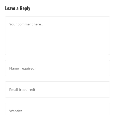
Leave a Reply
Comment
Enter
your
name
or
Enter
username
your
to
email
comment
address
Enter
to
your