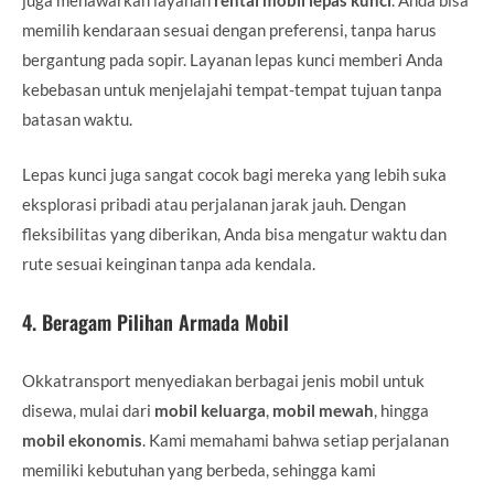
juga menawarkan layanan
rental mobil lepas kunci
. Anda bisa
memilih kendaraan sesuai dengan preferensi, tanpa harus
bergantung pada sopir. Layanan lepas kunci memberi Anda
kebebasan untuk menjelajahi tempat-tempat tujuan tanpa
batasan waktu.
Lepas kunci juga sangat cocok bagi mereka yang lebih suka
eksplorasi pribadi atau perjalanan jarak jauh. Dengan
fleksibilitas yang diberikan, Anda bisa mengatur waktu dan
rute sesuai keinginan tanpa ada kendala.
4.
Beragam Pilihan Armada Mobil
Okkatransport menyediakan berbagai jenis mobil untuk
disewa, mulai dari
mobil keluarga
,
mobil mewah
, hingga
mobil ekonomis
. Kami memahami bahwa setiap perjalanan
memiliki kebutuhan yang berbeda, sehingga kami