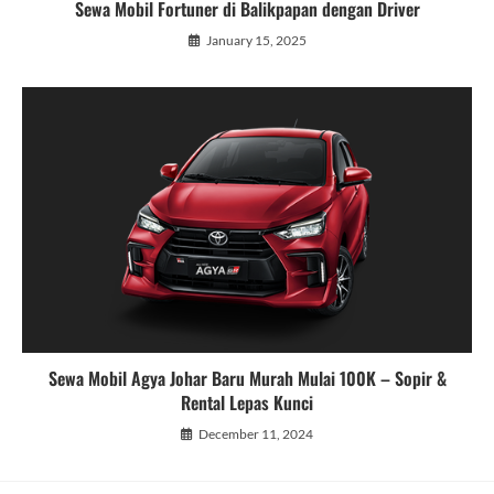
Sewa Mobil Fortuner di Balikpapan dengan Driver
January 15, 2025
Sewa Mobil Agya Johar Baru Murah Mulai 100K – Sopir &
Rental Lepas Kunci
December 11, 2024