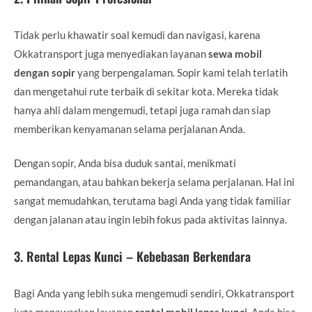
Tidak perlu khawatir soal kemudi dan navigasi, karena
Okkatransport juga menyediakan layanan
sewa mobil
dengan sopir
yang berpengalaman. Sopir kami telah terlatih
dan mengetahui rute terbaik di sekitar kota. Mereka tidak
hanya ahli dalam mengemudi, tetapi juga ramah dan siap
memberikan kenyamanan selama perjalanan Anda.
Dengan sopir, Anda bisa duduk santai, menikmati
pemandangan, atau bahkan bekerja selama perjalanan. Hal ini
sangat memudahkan, terutama bagi Anda yang tidak familiar
dengan jalanan atau ingin lebih fokus pada aktivitas lainnya.
3.
Rental Lepas Kunci – Kebebasan Berkendara
Bagi Anda yang lebih suka mengemudi sendiri, Okkatransport