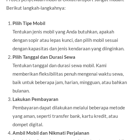
Berikut langkah-langkahnya:
Pilih Tipe Mobil
Tentukan jenis mobil yang Anda butuhkan, apakah
dengan sopir atau lepas kunci, dan pilih mobil sesuai
dengan kapasitas dan jenis kendaraan yang diinginkan.
Pilih Tanggal dan Durasi Sewa
Tentukan tanggal dan durasi sewa mobil. Kami
memberikan fleksibilitas penuh mengenai waktu sewa,
baik untuk beberapa jam, harian, mingguan, atau bahkan
bulanan.
Lakukan Pembayaran
Pembayaran dapat dilakukan melalui beberapa metode
yang aman, seperti transfer bank, kartu kredit, atau
dompet digital.
Ambil Mobil dan Nikmati Perjalanan