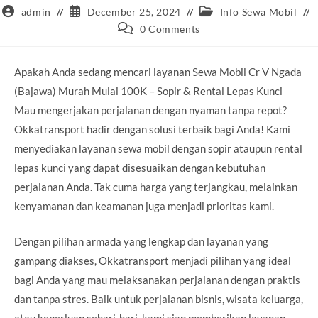
Post
Post
Post
admin
December 25, 2024
Info Sewa Mobil
author:
published:
category:
Post
0 Comments
comments:
Apakah Anda sedang mencari layanan Sewa Mobil Cr V Ngada
(Bajawa) Murah Mulai 100K – Sopir & Rental Lepas Kunci
Mau mengerjakan perjalanan dengan nyaman tanpa repot?
Okkatransport hadir dengan solusi terbaik bagi Anda! Kami
menyediakan layanan sewa mobil dengan sopir ataupun rental
lepas kunci yang dapat disesuaikan dengan kebutuhan
perjalanan Anda. Tak cuma harga yang terjangkau, melainkan
kenyamanan dan keamanan juga menjadi prioritas kami.
Dengan pilihan armada yang lengkap dan layanan yang
gampang diakses, Okkatransport menjadi pilihan yang ideal
bagi Anda yang mau melaksanakan perjalanan dengan praktis
dan tanpa stres. Baik untuk perjalanan bisnis, wisata keluarga,
atau keperluan sehari-hari, kami siap memberikan layanan