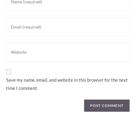
your
name
or
Enter
username
your
to
email
comment
address
Enter
to
your
comment
website
URL
(optional)
Save my name, email, and website in this browser for the next
time I comment.