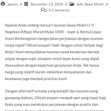
Post
Post
Post
admin
December 13, 2024
Info Sewa Mobil
author:
published:
category:
Post
0 Comments
comments:
Apakah Anda sedang mencari layanan Sewa Mobil Cr V
Nagekeo (Mbay) Murah Mulai 100K – Sopir & Rental Lepas
Kunci Berkeinginan mengerjakan perjalanan dengan nyaman
tanpa repot? Okkatransport hadir dengan solusi terbaik bagi
Anda! Kami menyediakan layanan sewa kendaraan beroda
empat dengan sopir ataupun rental lepas kunci yang dapat
disesuaikan dengan keperluan perjalanan Anda. Tak hanya
harga yang relatif murah, melainkan kenyamanan dan
keamanan juga menjadi prioritas kami.
Dengan alternatif armada yang komplit dan layanan yang
gampang diakses, Okkatransport menjadi opsi yang tepat bagi
Anda yang mau melakukan perjalanan dengan praktis dan
tanpa stres. Bagus untuk perjalanan bisnis, tamasya keluarga,