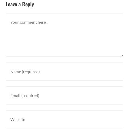
Leave a Reply
Comment
Enter
your
name
or
Enter
username
your
to
email
comment
address
Enter
to
your
comment
website