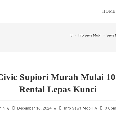
HOME
>
Info Sewa Mobil
>
Sewa M
Civic Supiori Murah Mulai 10
Rental Lepas Kunci
Post
Post
Post
min
December 16, 2024
Info Sewa Mobil
0 Com
:
published:
category:
comment