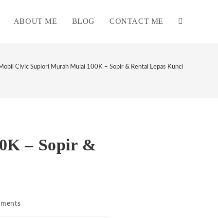
ABOUT ME
BLOG
CONTACT ME
TOGGLE
WEBSITE
obil Civic Supiori Murah Mulai 100K – Sopir & Rental Lepas Kunci
SEARCH
0K – Sopir &
ments
s: