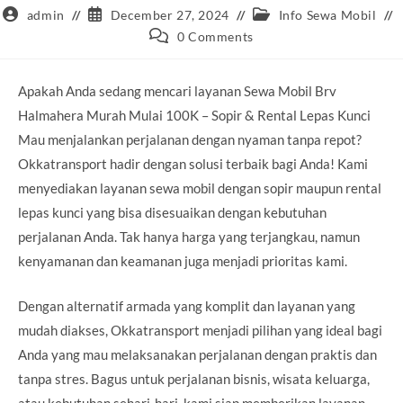
Post
Post
Post
admin
December 27, 2024
Info Sewa Mobil
author:
published:
category:
Post
0 Comments
comments:
Apakah Anda sedang mencari layanan Sewa Mobil Brv
Halmahera Murah Mulai 100K – Sopir & Rental Lepas Kunci
Mau menjalankan perjalanan dengan nyaman tanpa repot?
Okkatransport hadir dengan solusi terbaik bagi Anda! Kami
menyediakan layanan sewa mobil dengan sopir maupun rental
lepas kunci yang bisa disesuaikan dengan kebutuhan
perjalanan Anda. Tak hanya harga yang terjangkau, namun
kenyamanan dan keamanan juga menjadi prioritas kami.
Dengan alternatif armada yang komplit dan layanan yang
mudah diakses, Okkatransport menjadi pilihan yang ideal bagi
Anda yang mau melaksanakan perjalanan dengan praktis dan
tanpa stres. Bagus untuk perjalanan bisnis, wisata keluarga,
atau kebutuhan sehari-hari, kami siap memberikan layanan