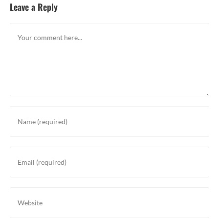
Leave a Reply
Comment
Enter
your
name
or
Enter
username
your
to
email
comment
address
Enter
to
your
comment
website