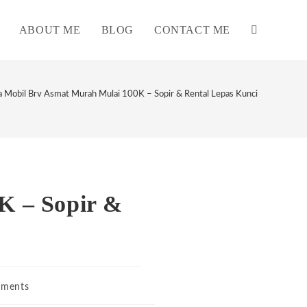
ABOUT ME
BLOG
CONTACT ME
TOGGLE
WEBSITE
 Mobil Brv Asmat Murah Mulai 100K – Sopir & Rental Lepas Kunci
SEARCH
K – Sopir &
ments
s: