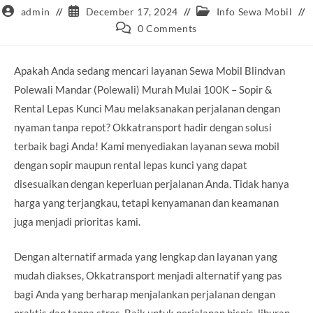
Post
Post
Post
admin
December 17, 2024
Info Sewa Mobil
author:
published:
category:
Post
0 Comments
comments:
Apakah Anda sedang mencari layanan Sewa Mobil Blindvan
Polewali Mandar (Polewali) Murah Mulai 100K – Sopir &
Rental Lepas Kunci Mau melaksanakan perjalanan dengan
nyaman tanpa repot? Okkatransport hadir dengan solusi
terbaik bagi Anda! Kami menyediakan layanan sewa mobil
dengan sopir maupun rental lepas kunci yang dapat
disesuaikan dengan keperluan perjalanan Anda. Tidak hanya
harga yang terjangkau, tetapi kenyamanan dan keamanan
juga menjadi prioritas kami.
Dengan alternatif armada yang lengkap dan layanan yang
mudah diakses, Okkatransport menjadi alternatif yang pas
bagi Anda yang berharap menjalankan perjalanan dengan
praktis dan tanpa stres. Baik untuk perjalanan bisnis, liburan