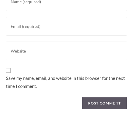
your
name
or
Enter
username
your
to
email
comment
address
Enter
to
your
comment
website
URL
(optional)
Save my name, email, and website in this browser for the next
time I comment.