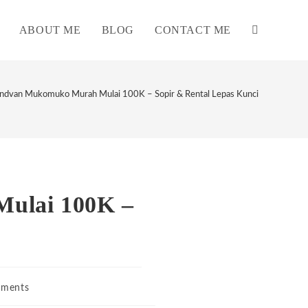
ABOUT ME
BLOG
CONTACT ME
TOGGLE
WEBSITE
indvan Mukomuko Murah Mulai 100K – Sopir & Rental Lepas Kunci
SEARCH
ulai 100K –
ments
s: