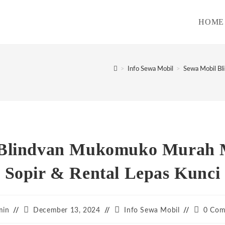
HOME
>
Info Sewa Mobil
>
Sewa Mobil Bl
 Blindvan Mukomuko Murah M
Sopir & Rental Lepas Kunci
Post
Post
Post
min
December 13, 2024
Info Sewa Mobil
0 Com
:
published:
category:
comment