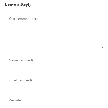
Leave a Reply
Comment
Enter
your
name
or
Enter
username
your
to
email
comment
address
Enter
to
your
comment
website