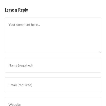
Leave a Reply
Comment
Enter
your
name
or
Enter
username
your
to
email
comment
address
Enter
to
your