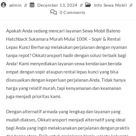
Post
Post
Post
admin
December 13, 2024
Info Sewa Mobil
author:
published:
category:
Post
0 Comments
comments:
Apakah Anda sedang mencari layanan Sewa Mobil Baleno
Hatchback Sukamara Murah Mulai 100K – Sopir & Rental
Lepas Kunci Berharap melakukan perjalanan dengan nyaman
tanpa repot? Okkatransport hadir dengan solusi terbaik bagi
Anda! Kami menyediakan layanan sewa kendaraan beroda
empat dengan sopir ataupun rental lepas kunci yang bisa
disesuaikan dengan keperluan perjalanan Anda. Tidak hanya
harga yang relatif murah, tapi kenyamanan dan keamanan
juga menjadi prioritas kami.
Dengan alternatif armada yang lengkap dan layanan yang
mudah diakses, Okkatransport menjadi alternatif yang ideal
bagi Anda yang ingin melaksanakan perjalanan dengan praktis
dan tanpa stres. Baik untuk perjalanan bisnis, wisata keluarga,