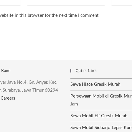
email
website
address
URL
ebsite in this browser for the next time I comment.
to
(optional)
comment
i Kami
Quick Link
nyar Jaya No.4, Gn. Anyar, Kec.
Sewa Hiace Gresik Murah
r, Surabaya, Jawa Timur 60294
Persewaan Mobil di Gresik Mur
|
Careers
Jam
Sewa Mobil Elf Gresik Murah
Sewa Mobil Sidoarjo Lepas Kun