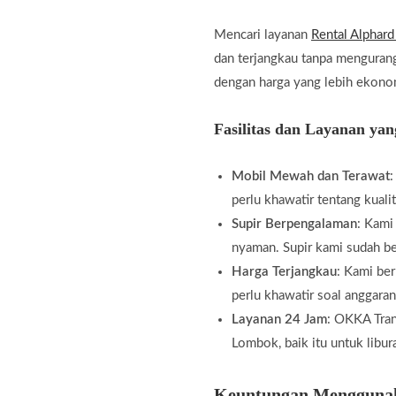
Mencari layanan
Rental Alphar
dan terjangkau tanpa menguran
dengan harga yang lebih ekono
Fasilitas dan Layanan ya
Mobil Mewah dan Terawat
:
perlu khawatir tentang kuali
Supir Berpengalaman
: Kami
nyaman. Supir kami sudah be
Harga Terjangkau
: Kami be
perlu khawatir soal anggara
Layanan 24 Jam
: OKKA Tran
Lombok, baik itu untuk libura
Keuntungan Mengguna