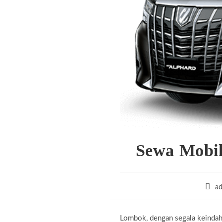
Sewa Mobi
Post
a
auth
Lombok, dengan segala keindaha