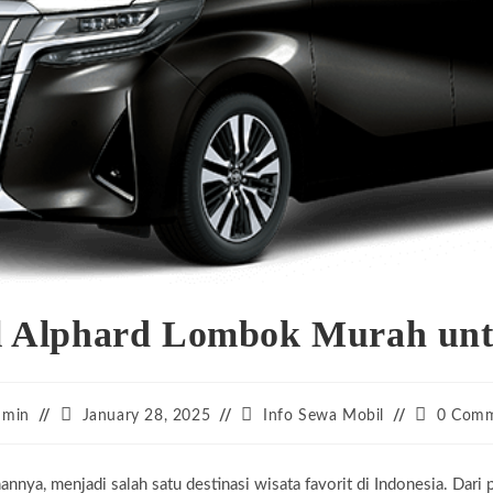
l Alphard Lombok Murah unt
Post
Post
Post
dmin
January 28, 2025
Info Sewa Mobil
0 Comm
or:
published:
category:
comments
nnya, menjadi salah satu destinasi wisata favorit di Indonesia. Dar