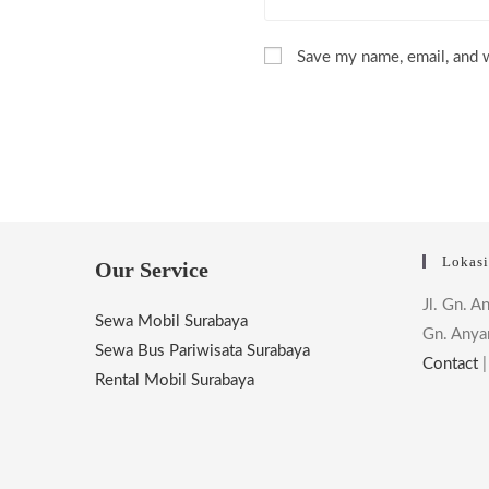
name
or
Save my name, email, and w
username
to
comment
Lokas
Our Service
Jl. Gn. A
Sewa Mobil Surabaya
Gn. Anya
Sewa Bus Pariwisata Surabaya
Contact
Rental Mobil Surabaya