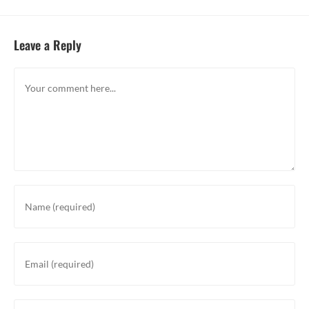
Leave a Reply
Comment
Enter
your
name
or
Enter
username
your
to
email
comment
address
Enter