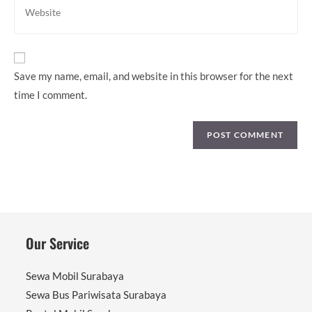
to
your
comment
website
URL
(optional)
Save my name, email, and website in this browser for the next
time I comment.
Our Service
Sewa Mobil Surabaya
Sewa Bus Pariwisata Surabaya