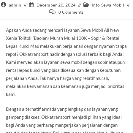
Post
Post
Post
admin
December 20, 2024
Info Sewa Mobil
author:
published:
category:
Post
0 Comments
comments:
Apakah Anda sedang mencari layanan Sewa Mobil All New
Xenia Tolitoli (Baolan) Murah Mulai 100K – Sopir & Rental
Lepas Kunci Mau melakukan perjalanan dengan nyaman tanpa
repot? Okkatransport hadir dengan solusi terbaik bagi Anda!
Kami menyediakan layanan sewa mobil dengan sopir ataupun
rental lepas kunci yang bisa disesuaikan dengan kebutuhan
perjalanan Anda. Tak hanya harga yang relatif murah,
melainkan kenyamanan dan keamanan juga menjadi prioritas
kami.
Dengan alternatif armada yang lengkap dan layanan yang
gampang diakses, Okkatransport menjadi pilihan yang ideal
bagi Anda yang berharap mengerjakan perjalanan dengan
praktis dan tanpa stres. Baik untuk perjalanan bisnis, liburan