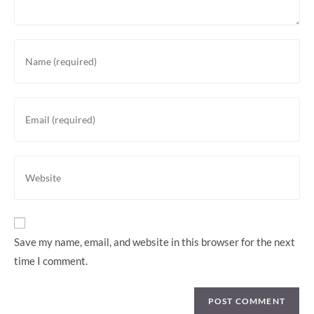
Enter
your
name
or
Enter
username
your
to
email
comment
address
Enter
to
your
comment
website
URL
(optional)
Save my name, email, and website in this browser for the next
time I comment.