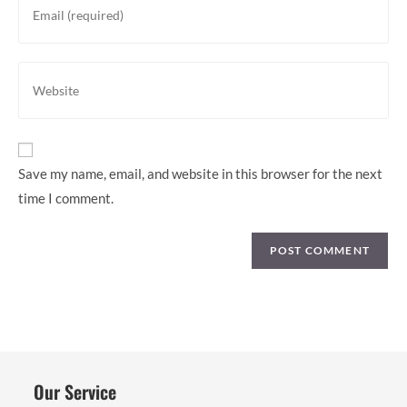
username
your
to
email
comment
address
Enter
to
your
comment
website
URL
(optional)
Save my name, email, and website in this browser for the next
time I comment.
Our Service