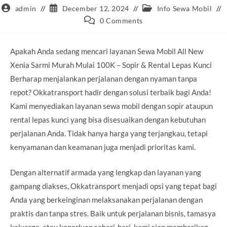
Post
Post
Post
admin
December 12, 2024
Info Sewa Mobil
author:
published:
category:
Post
0 Comments
comments:
Apakah Anda sedang mencari layanan Sewa Mobil All New
Xenia Sarmi Murah Mulai 100K – Sopir & Rental Lepas Kunci
Berharap menjalankan perjalanan dengan nyaman tanpa
repot? Okkatransport hadir dengan solusi terbaik bagi Anda!
Kami menyediakan layanan sewa mobil dengan sopir ataupun
rental lepas kunci yang bisa disesuaikan dengan kebutuhan
perjalanan Anda. Tidak hanya harga yang terjangkau, tetapi
kenyamanan dan keamanan juga menjadi prioritas kami.
Dengan alternatif armada yang lengkap dan layanan yang
gampang diakses, Okkatransport menjadi opsi yang tepat bagi
Anda yang berkeinginan melaksanakan perjalanan dengan
praktis dan tanpa stres. Baik untuk perjalanan bisnis, tamasya
keluarga, atau keperluan sehari-hari, kami siap memberikan