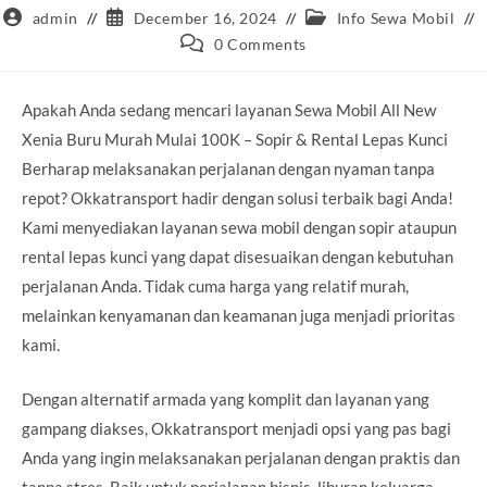
Post
Post
Post
admin
December 16, 2024
Info Sewa Mobil
author:
published:
category:
Post
0 Comments
comments:
Apakah Anda sedang mencari layanan Sewa Mobil All New
Xenia Buru Murah Mulai 100K – Sopir & Rental Lepas Kunci
Berharap melaksanakan perjalanan dengan nyaman tanpa
repot? Okkatransport hadir dengan solusi terbaik bagi Anda!
Kami menyediakan layanan sewa mobil dengan sopir ataupun
rental lepas kunci yang dapat disesuaikan dengan kebutuhan
perjalanan Anda. Tidak cuma harga yang relatif murah,
melainkan kenyamanan dan keamanan juga menjadi prioritas
kami.
Dengan alternatif armada yang komplit dan layanan yang
gampang diakses, Okkatransport menjadi opsi yang pas bagi
Anda yang ingin melaksanakan perjalanan dengan praktis dan
tanpa stres. Baik untuk perjalanan bisnis, liburan keluarga,