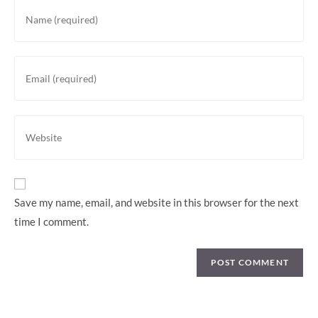
Enter
your
name
or
Enter
username
your
to
email
comment
address
Enter
to
your
comment
website
URL
(optional)
Save my name, email, and website in this browser for the next
time I comment.