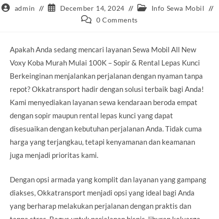
Post
Post
Post
admin
December 14, 2024
Info Sewa Mobil
author:
published:
category:
Post
0 Comments
comments:
Apakah Anda sedang mencari layanan Sewa Mobil All New
Voxy Koba Murah Mulai 100K – Sopir & Rental Lepas Kunci
Berkeinginan menjalankan perjalanan dengan nyaman tanpa
repot? Okkatransport hadir dengan solusi terbaik bagi Anda!
Kami menyediakan layanan sewa kendaraan beroda empat
dengan sopir maupun rental lepas kunci yang dapat
disesuaikan dengan kebutuhan perjalanan Anda. Tidak cuma
harga yang terjangkau, tetapi kenyamanan dan keamanan
juga menjadi prioritas kami.
Dengan opsi armada yang komplit dan layanan yang gampang
diakses, Okkatransport menjadi opsi yang ideal bagi Anda
yang berharap melakukan perjalanan dengan praktis dan
tanpa stres. Bagus untuk perjalanan bisnis, liburan keluarga,