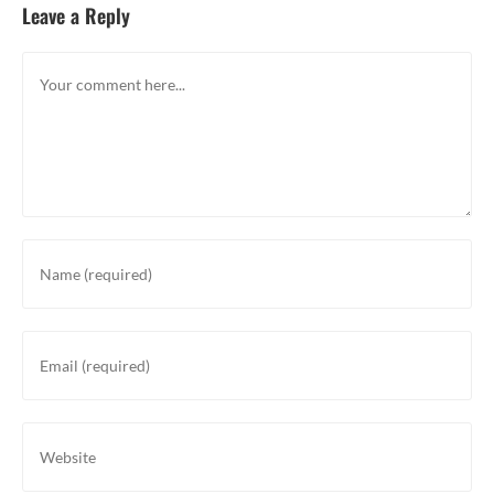
Leave a Reply
Comment
Enter
your
name
or
Enter
username
your
to
email
comment
address
Enter
to
your
comment
website