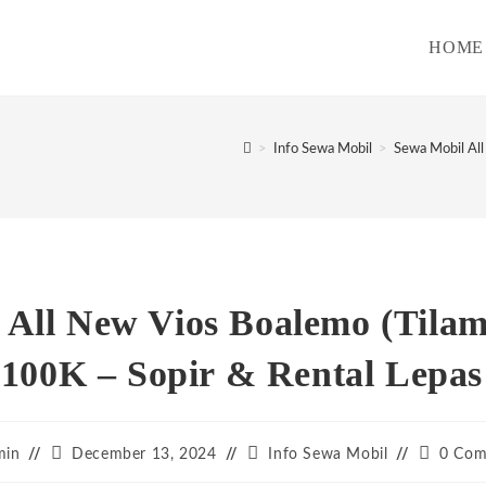
HOME
>
Info Sewa Mobil
>
Sewa Mobil All
 All New Vios Boalemo (Tila
 100K – Sopir & Rental Lepas
Post
Post
Post
min
December 13, 2024
Info Sewa Mobil
0 Com
:
published:
category:
comment