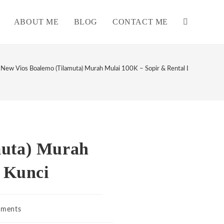
ABOUT ME
BLOG
CONTACT ME
TOGGLE
WEBSITE
 New Vios Boalemo (Tilamuta) Murah Mulai 100K – Sopir & Rental Lepas Kunci
SEARCH
muta) Murah
 Kunci
ments
s: