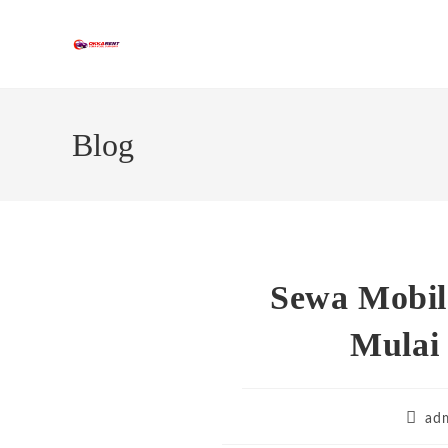
Skip
to
content
Blog
Sewa Mobil
Mulai
Post
ad
author