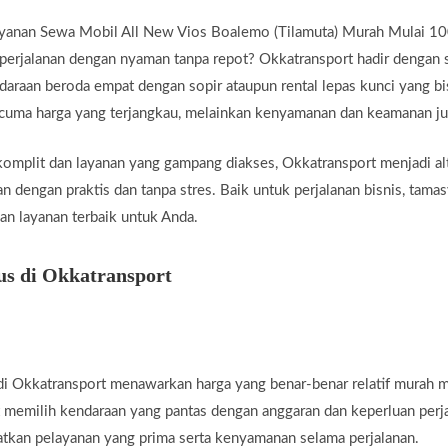
yanan Sewa Mobil All New Vios Boalemo (Tilamuta) Murah Mulai 10
erjalanan dengan nyaman tanpa repot? Okkatransport hadir dengan s
araan beroda empat dengan sopir ataupun rental lepas kunci yang bi
 cuma harga yang terjangkau, melainkan kenyamanan dan keamanan jug
komplit dan layanan yang gampang diakses, Okkatransport menjadi alt
 dengan praktis dan tanpa stres. Baik untuk perjalanan bisnis, tamas
an layanan terbaik untuk Anda.
us di Okkatransport
i Okkatransport menawarkan harga yang benar-benar relatif murah m
t memilih kendaraan yang pantas dengan anggaran dan keperluan perj
tkan pelayanan yang prima serta kenyamanan selama perjalanan.