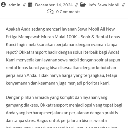
Post
Post
Post
admin
December 14, 2024
Info Sewa Mobil
author:
published:
category:
Post
0 Comments
comments:
Apakah Anda sedang mencari layanan Sewa Mobil All New
Ertiga Mempawah Murah Mulai 100K – Sopir & Rental Lepas
Kunci Ingin melaksanakan perjalanan dengan nyaman tanpa
repot? Okkatransport hadir dengan solusi terbaik bagi Anda!
Kami menyediakan layanan sewa mobil dengan sopir ataupun
rental lepas kunci yang bisa disesuaikan dengan kebutuhan
perjalanan Anda. Tidak hanya harga yang terjangkau, tetapi
kenyamanan dan keamanan juga menjadi prioritas kami.
Dengan pilihan armada yang komplit dan layanan yang
gampang diakses, Okkatransport menjadi opsi yang tepat bagi
Anda yang berharap menjalankan perjalanan dengan praktis
dan tanpa stres. Bagus untuk perjalanan bisnis, wisata
keluarga, atau keperluan sehari-hari, kami siap memberikan