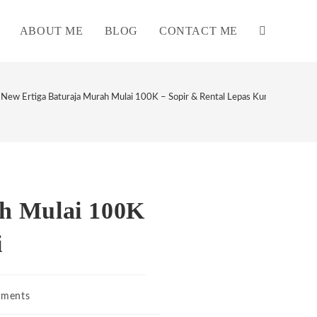
ABOUT ME
BLOG
CONTACT ME
TOGGLE
WEBSITE
 New Ertiga Baturaja Murah Mulai 100K – Sopir & Rental Lepas Kunci
SEARCH
ah Mulai 100K
i
ments
s: