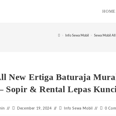
HOME
>
Info Sewa Mobil
>
Sewa Mobil All
ll New Ertiga Baturaja Mur
– Sopir & Rental Lepas Kunc
Post
Post
Post
min
December 19, 2024
Info Sewa Mobil
0 Com
:
published:
category:
comment