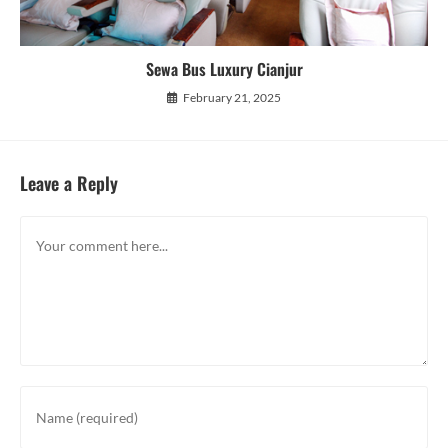
Sewa Bus Luxury Cianjur
February 21, 2025
Leave a Reply
Comment
Enter
your
name