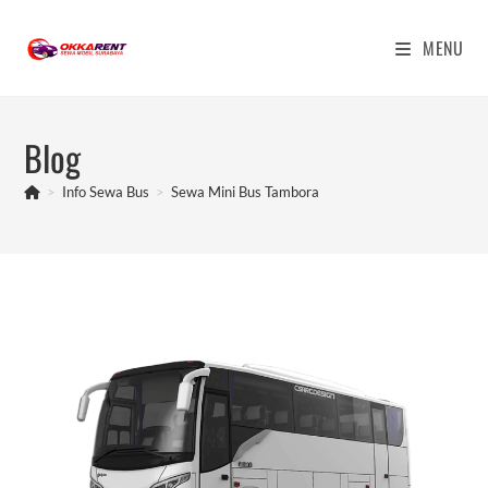
Skip
to
MENU
content
Blog
>
Info Sewa Bus
>
Sewa Mini Bus Tambora