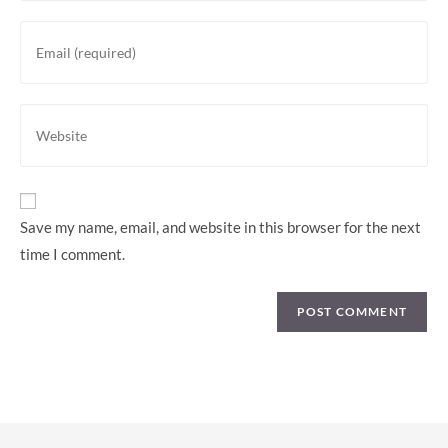
or
Enter
username
your
to
email
comment
address
Enter
to
your
comment
website
URL
(optional)
Save my name, email, and website in this browser for the next
time I comment.