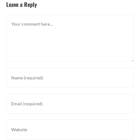
Leave a Reply
Comment
Enter
your
name
or
Enter
username
your
to
email
comment
address
Enter
to
your
comment
website