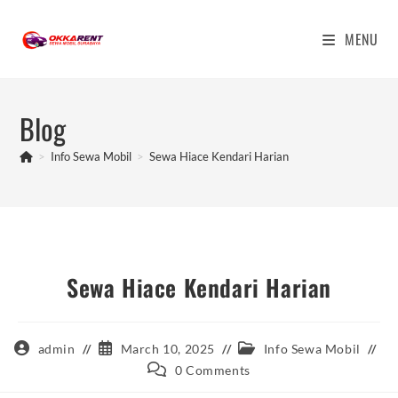
Skip
to
MENU
content
Blog
>
Info Sewa Mobil
>
Sewa Hiace Kendari Harian
Sewa Hiace Kendari Harian
Post
Post
Post
admin
March 10, 2025
Info Sewa Mobil
author:
published:
category:
Post
0 Comments
comments: