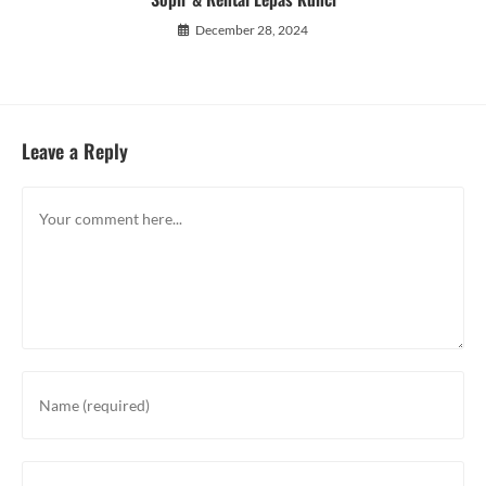
December 28, 2024
Leave a Reply
Comment
Enter
your
name
or
Enter