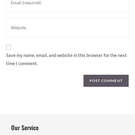
username
your
to
email
comment
address
Enter
to
your
comment
website
URL
(optional)
Save my name, email, and website in this browser for the next
time I comment.
Our Service