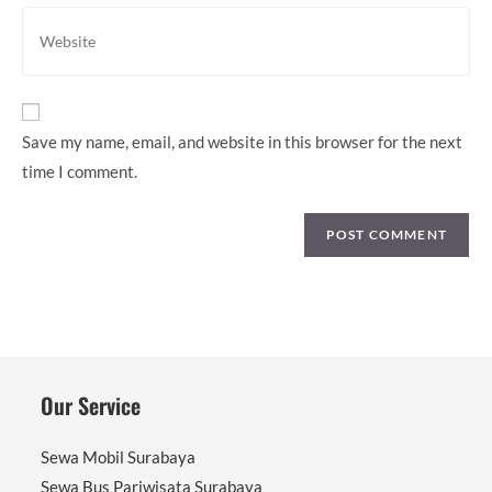
comment
address
Enter
to
your
comment
website
URL
(optional)
Save my name, email, and website in this browser for the next
time I comment.
Our Service
Sewa Mobil Surabaya
Sewa Bus Pariwisata Surabaya