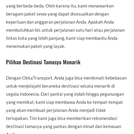
yang berbeda-beda. Oleh karena itu, kami menawarkan
beragam paket sewa yang dapat disesuaikan dengan
keperluan dan anggaran perjalanan Anda. Apakah Anda
membutuhkan bis untuk perjalanan satu hari atau perjalanan
lintas kota yang lebih panjang, kami siap membantu Anda
menemukan paket yang layak.
Pilihan Destinasi Tamasya Menarik
Dengan OkkaTransport, Anda juga bisa menikmati kebebasan
untuk menjelajahi beraneka destinasi wisata menarik di
segala Indonesia. Dari pantai yang indah hingga pegunungan
yang memikat, kami siap membawa Anda ke tempat-tempat
yang akan membuat perjalanan Anda menjadi tidak
terlupakan. Tim kami juga bisa memberikan rekomendasi
destinasi tamasya yang pantas dengan minat dan kemauan