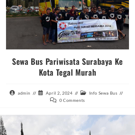
Sewa Bus Pariwisata Surabaya Ke
Kota Tegal Murah
Post
Post
Post
admin
April 2, 2024
Info Sewa Bus
author:
published:
category:
Post
0 Comments
comments: