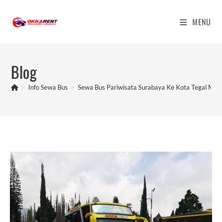
Skip
to
MENU
content
Blog
>
Info Sewa Bus
>
Sewa Bus Pariwisata Surabaya Ke Kota Tegal Mur