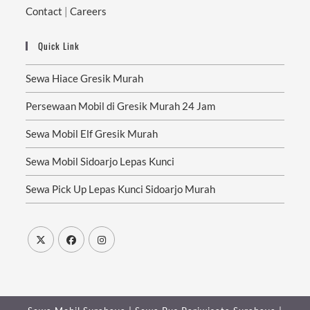
Contact
|
Careers
Quick Link
Sewa Hiace Gresik Murah
Persewaan Mobil di Gresik Murah 24 Jam
Sewa Mobil Elf Gresik Murah
Sewa Mobil Sidoarjo Lepas Kunci
Sewa Pick Up Lepas Kunci Sidoarjo Murah