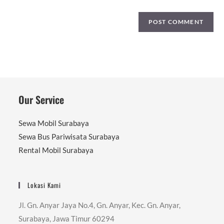
Our Service
Sewa Mobil Surabaya
Sewa Bus Pariwisata Surabaya
Rental Mobil Surabaya
Lokasi Kami
Jl. Gn. Anyar Jaya No.4, Gn. Anyar, Kec. Gn. Anyar,
Surabaya, Jawa Timur 60294