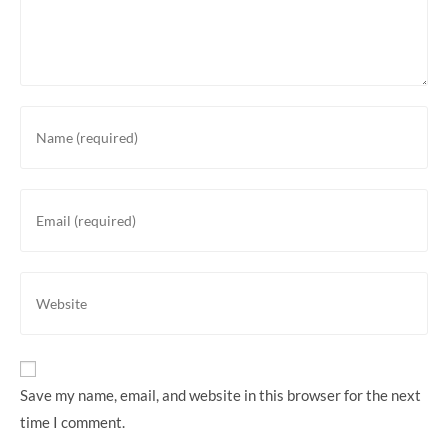
Enter
your
name
or
Enter
username
your
to
email
comment
address
Enter
to
your
comment
website
URL
(optional)
Save my name, email, and website in this browser for the next
time I comment.