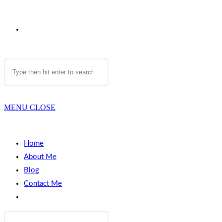
TOGGLE
Search
WEBSITE
this
website
MENU
CLOSE
SEARCH
Home
About Me
Blog
Contact Me
Toggle
website