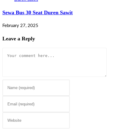
Sewa Bus 30 Seat Duren Sawit
February 27, 2025
Leave a Reply
Comment
Enter
your
name
Enter
or
your
username
email
Enter
to
address
your
comment
to
website