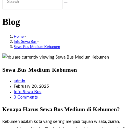
search
Blog
Home
>
Info Sewa Bus
>
Sewa Bus Medium Kebumen
Sewa Bus Medium Kebumen
Post
admin
author:
Post
February 20, 2025
published:
Post
Info Sewa Bus
category:
Post
0 Comments
comments:
Kenapa Harus Sewa Bus Medium di Kebumen?
Kebumen adalah kota yang sering menjadi tujuan wisata, ziarah,