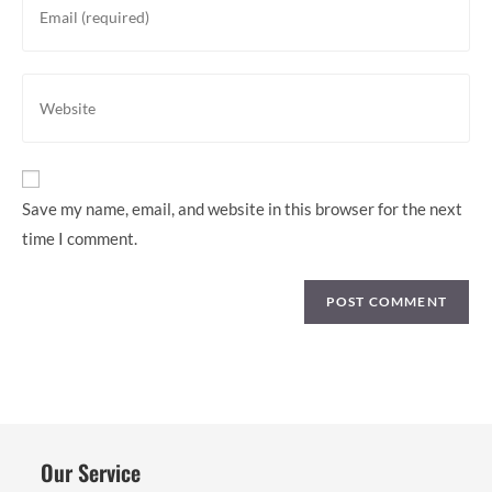
username
your
to
email
comment
address
Enter
to
your
comment
website
URL
(optional)
Save my name, email, and website in this browser for the next
time I comment.
Our Service