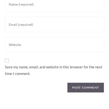
your
name
or
Enter
username
your
to
email
comment
address
Enter
to
your
comment
website
URL
(optional)
Save my name, email, and website in this browser for the next
time I comment.