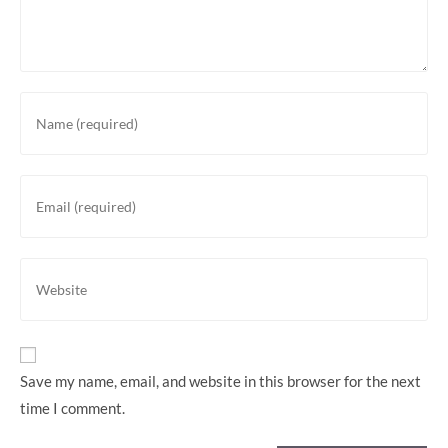
Enter
your
name
or
Enter
username
your
to
email
comment
address
Enter
to
your
comment
website
URL
(optional)
Save my name, email, and website in this browser for the next
time I comment.