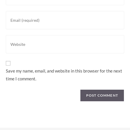
name
or
Enter
username
your
to
email
comment
address
Enter
to
your
comment
website
URL
(optional)
Save my name, email, and website in this browser for the next
time I comment.