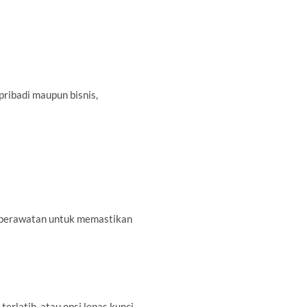
ribadi maupun bisnis,
n perawatan untuk memastikan
rlatih, atau opsi lepas kunci