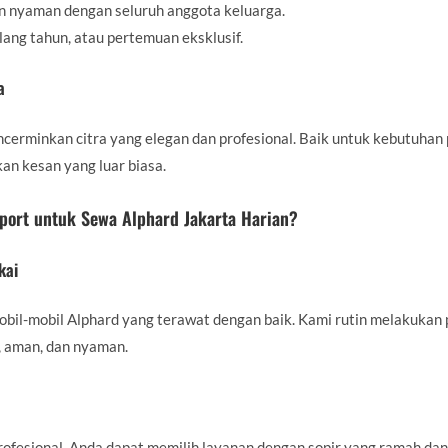
n nyaman dengan seluruh anggota keluarga.
lang tahun, atau pertemuan eksklusif.
a
erminkan citra yang elegan dan profesional. Baik untuk kebutuhan p
n kesan yang luar biasa.
ort untuk Sewa Alphard Jakarta Harian?
kai
bil-mobil Alphard yang terawat dengan baik. Kami rutin melakuka
, aman, dan nyaman.
fesional. Anda dapat memilih layanan dengan sopir yang ramah dan te