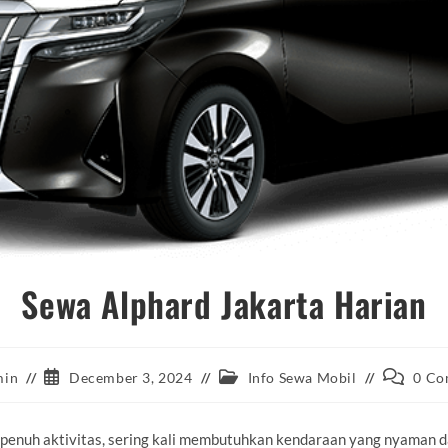
Sewa Alphard Jakarta Harian
Post
Post
Post
min
December 3, 2024
Info Sewa Mobil
0 Co
published:
category:
comments
 penuh aktivitas, sering kali membutuhkan kendaraan yang nyaman d