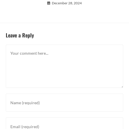
December 28, 2024
Leave a Reply
Comment
Enter
your
name
or
Enter
username
your