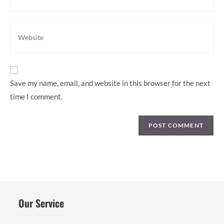
to
email
comment
address
Enter
to
your
comment
website
URL
(optional)
Save my name, email, and website in this browser for the next
time I comment.
Our Service