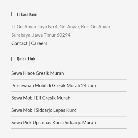
Lokasi Kami
Jl. Gn. Anyar Jaya No.4, Gn. Anyar, Kec. Gn. Anyar,
Surabaya, Jawa Timur 60294
Contact
|
Careers
Quick Link
Sewa Hiace Gresik Murah
Persewaan Mobil di Gresik Murah 24 Jam
Sewa Mobil Elf Gresik Murah
Sewa Mobil Sidoarjo Lepas Kunci
Sewa Pick Up Lepas Kunci Sidoarjo Murah