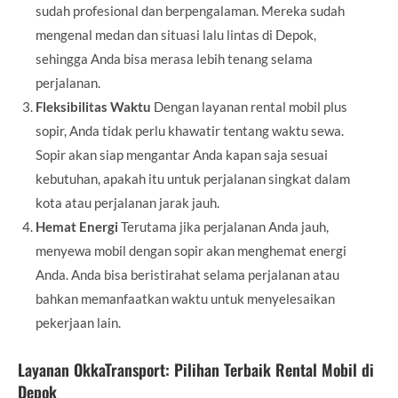
sudah profesional dan berpengalaman. Mereka sudah
mengenal medan dan situasi lalu lintas di Depok,
sehingga Anda bisa merasa lebih tenang selama
perjalanan.
Fleksibilitas Waktu
Dengan layanan rental mobil plus
sopir, Anda tidak perlu khawatir tentang waktu sewa.
Sopir akan siap mengantar Anda kapan saja sesuai
kebutuhan, apakah itu untuk perjalanan singkat dalam
kota atau perjalanan jarak jauh.
Hemat Energi
Terutama jika perjalanan Anda jauh,
menyewa mobil dengan sopir akan menghemat energi
Anda. Anda bisa beristirahat selama perjalanan atau
bahkan memanfaatkan waktu untuk menyelesaikan
pekerjaan lain.
Layanan OkkaTransport: Pilihan Terbaik Rental Mobil di
Depok