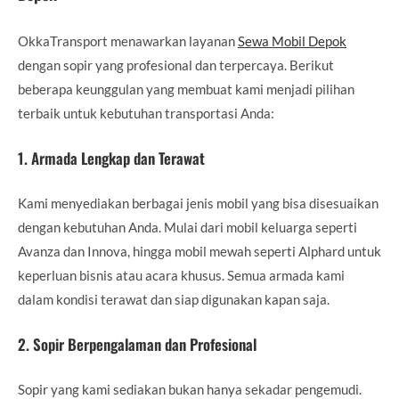
OkkaTransport menawarkan layanan
Sewa Mobil Depok
dengan sopir yang profesional dan terpercaya. Berikut
beberapa keunggulan yang membuat kami menjadi pilihan
terbaik untuk kebutuhan transportasi Anda:
1. Armada Lengkap dan Terawat
Kami menyediakan berbagai jenis mobil yang bisa disesuaikan
dengan kebutuhan Anda. Mulai dari mobil keluarga seperti
Avanza dan Innova, hingga mobil mewah seperti Alphard untuk
keperluan bisnis atau acara khusus. Semua armada kami
dalam kondisi terawat dan siap digunakan kapan saja.
2. Sopir Berpengalaman dan Profesional
Sopir yang kami sediakan bukan hanya sekadar pengemudi.