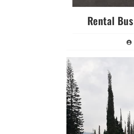
Rental Bus
Pos
aut