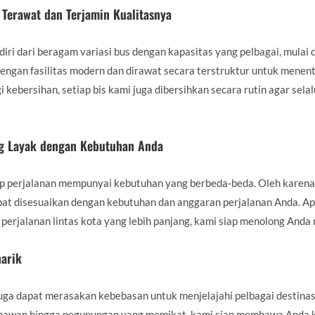
Terawat dan Terjamin Kualitasnya
diri dari beragam variasi bus dengan kapasitas yang pelbagai, mulai
i dengan fasilitas modern dan dirawat secara terstruktur untuk men
kebersihan, setiap bis kami juga dibersihkan secara rutin agar selal
ang Layak dengan Kebutuhan Anda
p perjalanan mempunyai kebutuhan yang berbeda-beda. Oleh karena
at disesuaikan dengan kebutuhan dan anggaran perjalanan Anda. A
u perjalanan lintas kota yang lebih panjang, kami siap menolong And
narik
ga dapat merasakan kebebasan untuk menjelajahi pelbagai destinasi 
menawan hingga pegunungan yang memikat, kami siap membawa Anda 