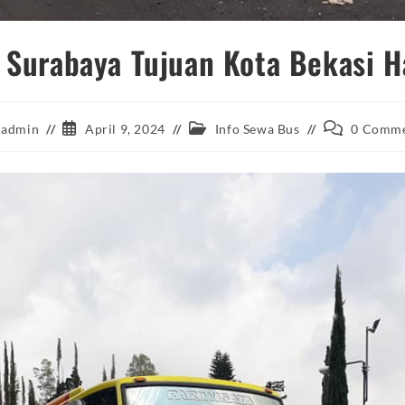
 Surabaya Tujuan Kota Bekasi 
t
Post
Post
Post
admin
April 9, 2024
Info Sewa Bus
0 Comme
hor:
published:
category:
comments: