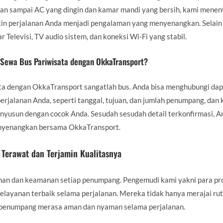
an sampai AC yang dingin dan kamar mandi yang bersih, kami menent
n perjalanan Anda menjadi pengalaman yang menyenangkan. Selain 
r Televisi, TV audio sistem, dan koneksi Wi-Fi yang stabil.
Sewa Bus Pariwisata dengan OkkaTransport?
ta dengan OkkaTransport sangatlah bus. Anda bisa menghubungi dapa
perjalanan Anda, seperti tanggal, tujuan, dan jumlah penumpang, dan
usun dengan cocok Anda. Sesudah sesudah detail terkonfirmasi, An
nyenangkan bersama OkkaTransport.
Terawat dan Terjamin Kualitasnya
 dan keamanan setiap penumpang. Pengemudi kami yakni para pro
pelayanan terbaik selama perjalanan. Mereka tidak hanya merajai rut
p penumpang merasa aman dan nyaman selama perjalanan.