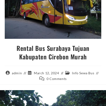
Rental Bus Surabaya Tujuan
Kabupaten Cirebon Murah
Post
Post
Post
admin
March 12, 2024
Info Sewa Bus
author:
published:
category:
Post
0 Comments
comments: