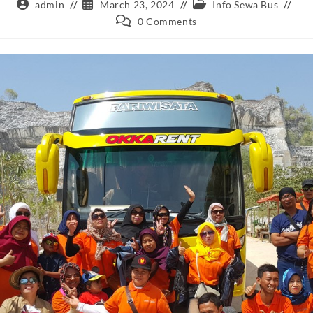
Post
Post
Post
admin
March 23, 2024
Info Sewa Bus
author:
published:
category:
Post
0 Comments
comments: