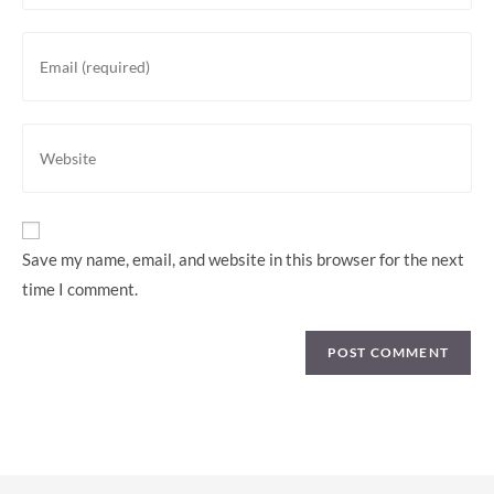
name
or
Enter
username
your
to
email
comment
address
Enter
to
your
comment
website
URL
(optional)
Save my name, email, and website in this browser for the next
time I comment.