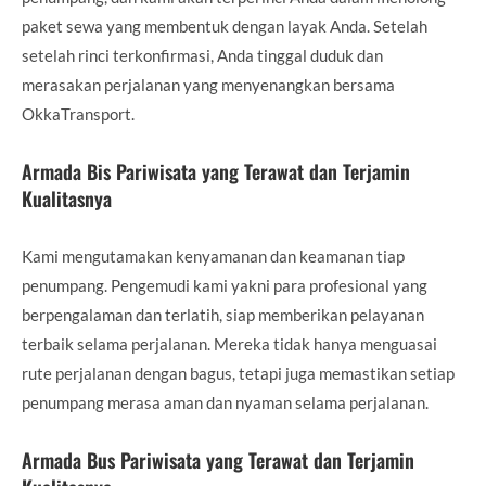
paket sewa yang membentuk dengan layak Anda. Setelah
setelah rinci terkonfirmasi, Anda tinggal duduk dan
merasakan perjalanan yang menyenangkan bersama
OkkaTransport.
Armada Bis Pariwisata yang Terawat dan Terjamin
Kualitasnya
Kami mengutamakan kenyamanan dan keamanan tiap
penumpang. Pengemudi kami yakni para profesional yang
berpengalaman dan terlatih, siap memberikan pelayanan
terbaik selama perjalanan. Mereka tidak hanya menguasai
rute perjalanan dengan bagus, tetapi juga memastikan setiap
penumpang merasa aman dan nyaman selama perjalanan.
Armada Bus Pariwisata yang Terawat dan Terjamin