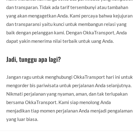
dan transparan. Tidak ada tarif tersembunyi atau tambahan
yang akan mengagetkan Anda. Kami percaya bahwa kejujuran
dan transparansi yaitu kunci untuk membangun relasi yang
baik dengan pelanggan kami. Dengan OkkaTransport, Anda
dapat yakin menerima nilai terbaik untuk uang Anda.
Jadi, tunggu apa lagi?
Jangan ragu untuk menghubungi OkkaTransport hari ini untuk
mengorder bis pariwisata untuk perjalanan Anda selanjutnya.
Nikmati perjalanan yang nyaman, aman, dan tak terlupakan
bersama OkkaTransport. Kami siap menolong Anda
menjadikan tiap momen perjalanan Anda menjadi pengalaman
yang luar biasa.