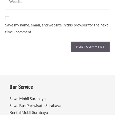
to
your
comment
website
URL
(optional)
Save my name, email, and website in this browser for the next
time I comment.
Our Service
Sewa Mobil Surabaya
Sewa Bus Pariwisata Surabaya
Rental Mobil Surabaya