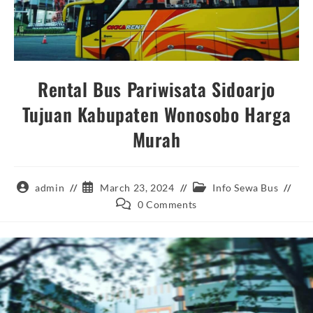
Rental Bus Pariwisata Sidoarjo
Tujuan Kabupaten Wonosobo Harga
Murah
Post
Post
Post
admin
March 23, 2024
Info Sewa Bus
author:
published:
category:
Post
0 Comments
comments: