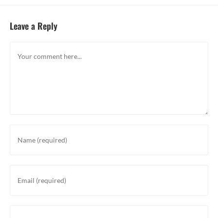
Leave a Reply
Comment
Enter
your
name
or
Enter
username
your
to
email
comment
address
Enter