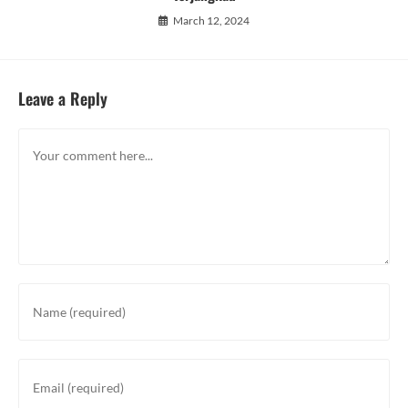
March 12, 2024
Leave a Reply
Comment
Enter
your
name
or
Enter
username
your
to