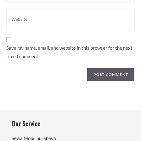
email
comment
address
Enter
to
your
comment
website
URL
(optional)
Save my name, email, and website in this browser for the next
time I comment.
Our Service
Sewa Mobil Surabaya