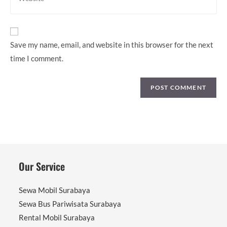
your
comment
website
URL
(optional)
Save my name, email, and website in this browser for the next
time I comment.
Our Service
Sewa Mobil Surabaya
Sewa Bus Pariwisata Surabaya
Rental Mobil Surabaya