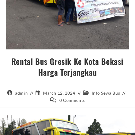
Rental Bus Gresik Ke Kota Bekasi
Harga Terjangkau
Post
Post
Post
admin
March 12, 2024
Info Sewa Bus
author:
published:
category:
Post
0 Comments
comments: