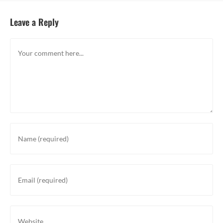
Leave a Reply
Comment
Enter
your
name
or
Enter
username
your
to
email
comment
address
Enter
to