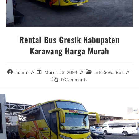
Rental Bus Gresik Kabupaten
Karawang Harga Murah
Post
Post
Post
admin
March 23, 2024
Info Sewa Bus
author:
published:
category:
Post
0 Comments
comments: