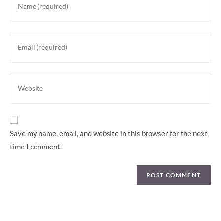
your
name
or
Enter
username
your
to
email
comment
address
Enter
to
your
comment
website
URL
(optional)
Save my name, email, and website in this browser for the next
time I comment.