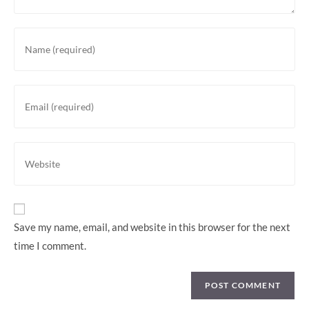
Enter
your
name
or
Enter
username
your
to
email
comment
address
Enter
to
your
comment
website
URL
(optional)
Save my name, email, and website in this browser for the next
time I comment.