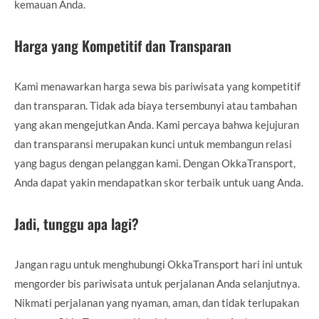
kemauan Anda.
Harga yang Kompetitif dan Transparan
Kami menawarkan harga sewa bis pariwisata yang kompetitif
dan transparan. Tidak ada biaya tersembunyi atau tambahan
yang akan mengejutkan Anda. Kami percaya bahwa kejujuran
dan transparansi merupakan kunci untuk membangun relasi
yang bagus dengan pelanggan kami. Dengan OkkaTransport,
Anda dapat yakin mendapatkan skor terbaik untuk uang Anda.
Jadi, tunggu apa lagi?
Jangan ragu untuk menghubungi OkkaTransport hari ini untuk
mengorder bis pariwisata untuk perjalanan Anda selanjutnya.
Nikmati perjalanan yang nyaman, aman, dan tidak terlupakan