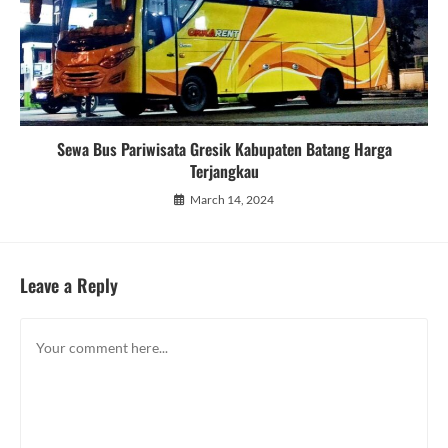
Sewa Bus Pariwisata Gresik Kabupaten Batang Harga
Terjangkau
March 14, 2024
Leave a Reply
Comment