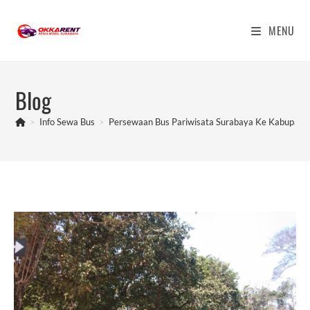
Skip
to
MENU
content
Blog
>
Info Sewa Bus
>
Persewaan Bus Pariwisata Surabaya Ke Kabupat