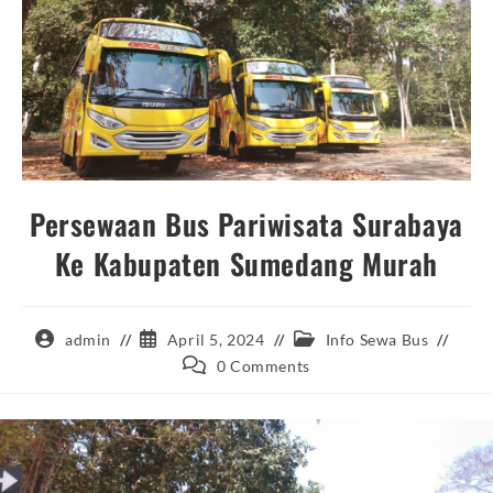
Persewaan Bus Pariwisata Surabaya
Ke Kabupaten Sumedang Murah
Post
Post
Post
admin
April 5, 2024
Info Sewa Bus
author:
published:
category:
Post
0 Comments
comments: