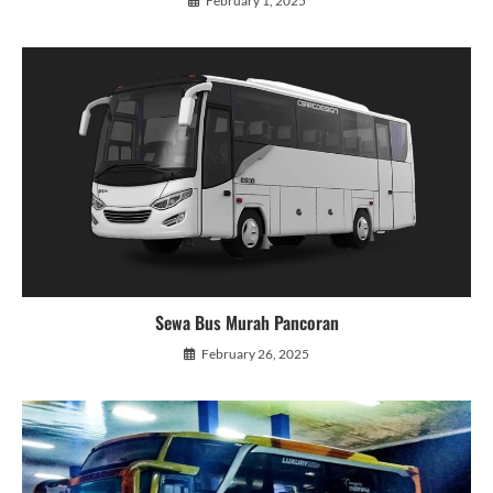
February 1, 2025
Sewa Bus Murah Pancoran
February 26, 2025