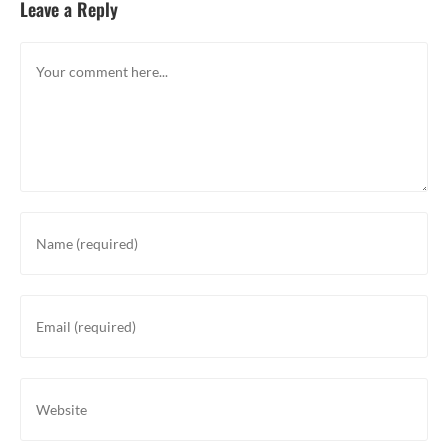
Leave a Reply
Comment
Enter
your
name
or
Enter
username
your
to
email
comment
address
Enter
to
your
comment
website