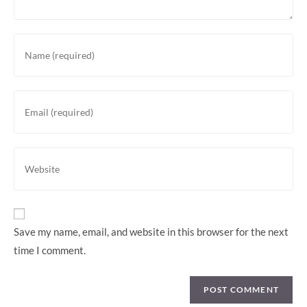
Enter
your
name
or
Enter
username
your
to
email
comment
address
Enter
to
your
comment
website
URL
(optional)
Save my name, email, and website in this browser for the next
time I comment.