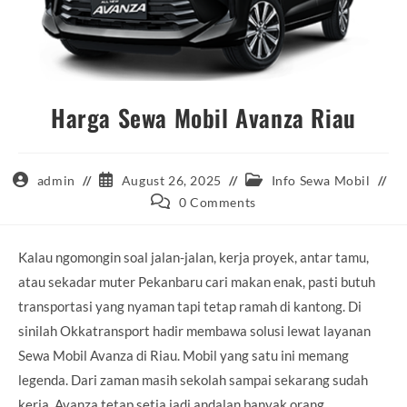
Harga Sewa Mobil Avanza Riau
Post
Post
Post
admin
August 26, 2025
Info Sewa Mobil
author:
published:
category:
Post
0 Comments
comments:
Kalau ngomongin soal jalan-jalan, kerja proyek, antar tamu,
atau sekadar muter Pekanbaru cari makan enak, pasti butuh
transportasi yang nyaman tapi tetap ramah di kantong. Di
sinilah Okkatransport hadir membawa solusi lewat layanan
Sewa Mobil Avanza di Riau. Mobil yang satu ini memang
legenda. Dari zaman masih sekolah sampai sekarang sudah
kerja, Avanza tetap setia jadi andalan banyak orang.