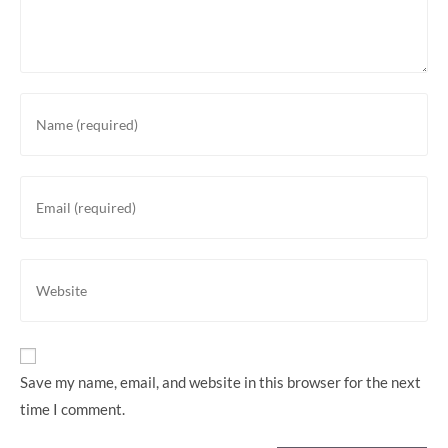
Enter
your
name
or
Enter
username
your
to
email
comment
address
Enter
to
your
comment
website
URL
(optional)
Save my name, email, and website in this browser for the next
time I comment.