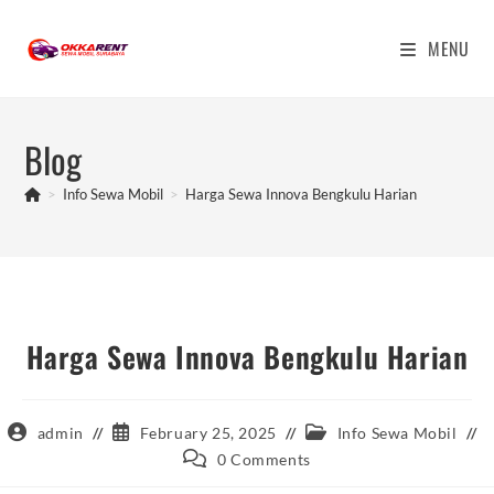
Skip
to
MENU
content
Blog
>
Info Sewa Mobil
>
Harga Sewa Innova Bengkulu Harian
Harga Sewa Innova Bengkulu Harian
Post
Post
Post
admin
February 25, 2025
Info Sewa Mobil
author:
published:
category:
Post
0 Comments
comments: