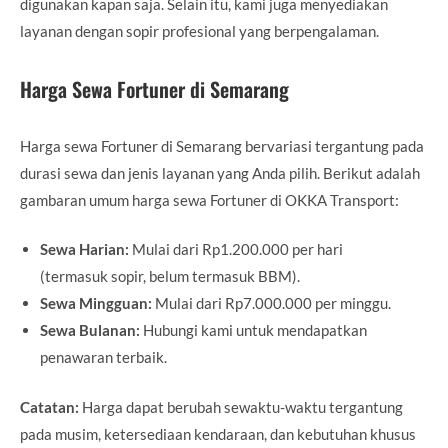
digunakan kapan saja. Selain itu, kami juga menyediakan
layanan dengan sopir profesional yang berpengalaman.
Harga Sewa Fortuner di Semarang
Harga sewa Fortuner di Semarang bervariasi tergantung pada
durasi sewa dan jenis layanan yang Anda pilih. Berikut adalah
gambaran umum harga sewa Fortuner di OKKA Transport:
Sewa Harian:
Mulai dari Rp1.200.000 per hari
(termasuk sopir, belum termasuk BBM).
Sewa Mingguan:
Mulai dari Rp7.000.000 per minggu.
Sewa Bulanan:
Hubungi kami untuk mendapatkan
penawaran terbaik.
Catatan:
Harga dapat berubah sewaktu-waktu tergantung
pada musim, ketersediaan kendaraan, dan kebutuhan khusus