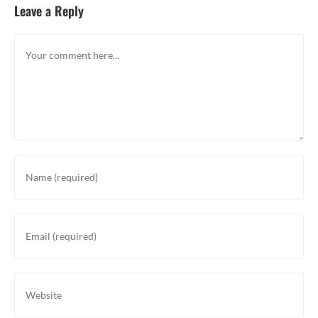
Leave a Reply
Comment
Enter
your
name
or
Enter
username
your
to
email
comment
address
Enter
to
your
comment
website