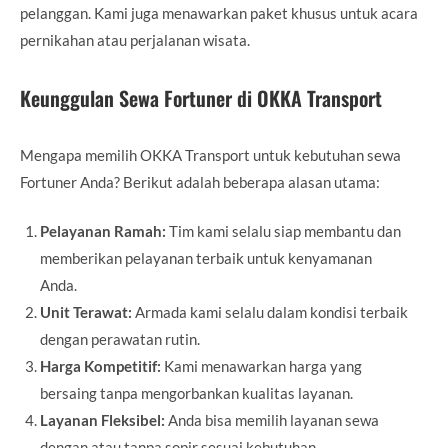
pelanggan. Kami juga menawarkan paket khusus untuk acara
pernikahan atau perjalanan wisata.
Keunggulan Sewa Fortuner di OKKA Transport
Mengapa memilih OKKA Transport untuk kebutuhan sewa
Fortuner Anda? Berikut adalah beberapa alasan utama:
Pelayanan Ramah:
Tim kami selalu siap membantu dan
memberikan pelayanan terbaik untuk kenyamanan
Anda.
Unit Terawat:
Armada kami selalu dalam kondisi terbaik
dengan perawatan rutin.
Harga Kompetitif:
Kami menawarkan harga yang
bersaing tanpa mengorbankan kualitas layanan.
Layanan Fleksibel:
Anda bisa memilih layanan sewa
dengan atau tanpa sopir sesuai kebutuhan.