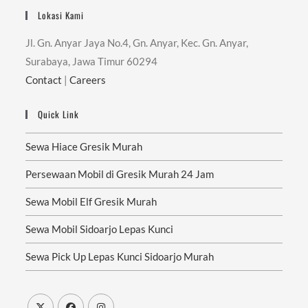
Lokasi Kami
Jl. Gn. Anyar Jaya No.4, Gn. Anyar, Kec. Gn. Anyar,
Surabaya, Jawa Timur 60294
Contact
|
Careers
Quick Link
Sewa Hiace Gresik Murah
Persewaan Mobil di Gresik Murah 24 Jam
Sewa Mobil Elf Gresik Murah
Sewa Mobil Sidoarjo Lepas Kunci
Sewa Pick Up Lepas Kunci Sidoarjo Murah