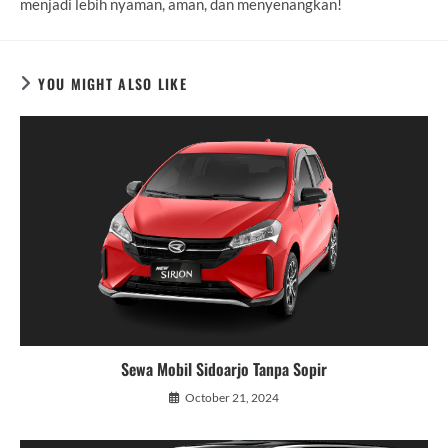
menjadi lebih nyaman, aman, dan menyenangkan!
YOU MIGHT ALSO LIKE
Sewa Mobil Sidoarjo Tanpa Sopir
October 21, 2024