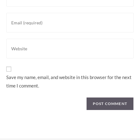
name
or
Enter
username
your
to
email
comment
address
Enter
to
your
comment
website
URL
(optional)
Save my name, email, and website in this browser for the next
time I comment.